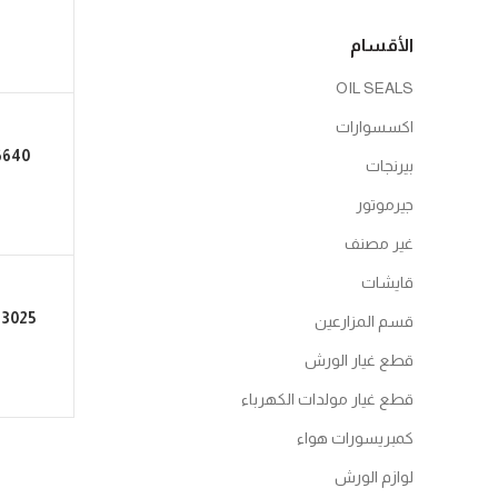
الأقسام
OIL SEALS
اكسسوارات
6640
بيرنجات
جيرموتور
غير مصنف
قايشات
 3025
قسم المزارعين
قطع غيار الورش
قطع غيار مولدات الكهرباء
كمبريسورات هواء
لوازم الورش