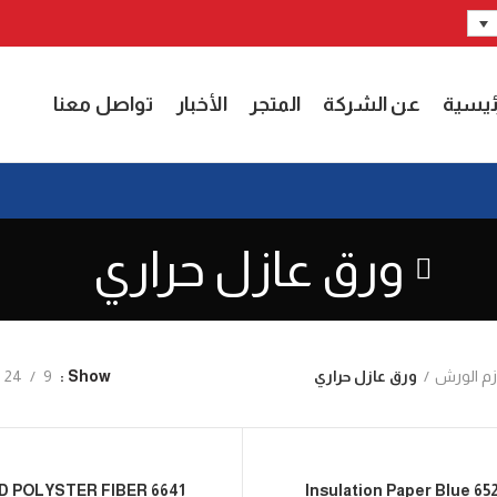
ئيسية
عن الشركة
المتجر
الأخبار
تواصل معنا
ورق عازل حراري
زم الورش
ورق عازل حراري
24
9
Show
6641 DMD POLYSTER FIBER
6520 Insulation P