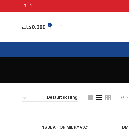
0
0.000
د.ك
36
INSULATION MILKY 6021