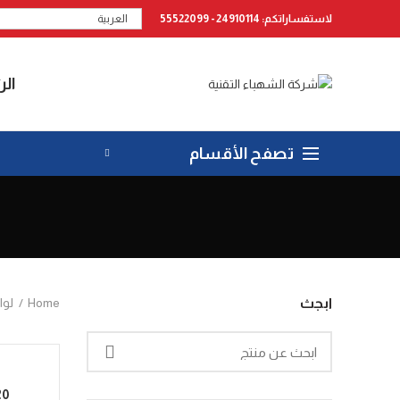
لاستفساراتكم: 24910114 - 55522099
العربية
الر
تصفح الأقسام
Home
لوا
ابجث
aper Blue