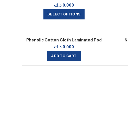
0.000
د.ك
SELECT OPTIONS
Phenolic Cotton Cloth Laminated Rod
N
0.000
د.ك
ADD TO CART