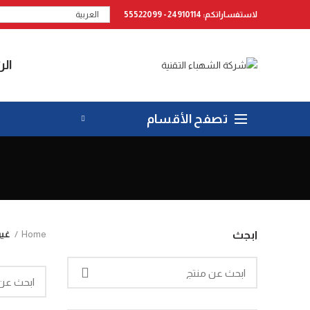
لاستفساراتكم: 24910114 - 55522099
العربية
الر
تصفح الأقسام
Home
غي
ابجث