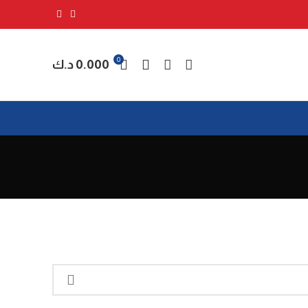
0
0.000
د.ك