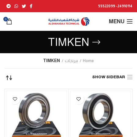
24910114 - 55522099
0
MENU
TIMKEN
Home
بيرنجات
TIMKEN
SHOW SIDEBAR