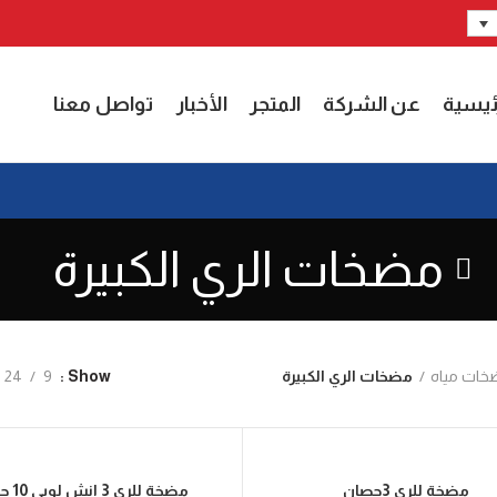
ئيسية
عن الشركة
المتجر
الأخبار
تواصل معنا
مضخات الري الكبيرة
خات مياه
مضخات الري الكبيرة
24
9
Show
مضخة للري 3حصان
مضخة للري 3 انش لوبي 10 حصان