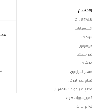
الأقسام
OIL SEALS
اكسسوارات
مضخة ماء
بيرنجات
جيرموتور
غير مصنف
قايشات
مضخة
قسم المزارعين
قطع غيار الورش
قطع غيار مولدات الكهرباء
كمبريسورات هواء
لوازم الورش