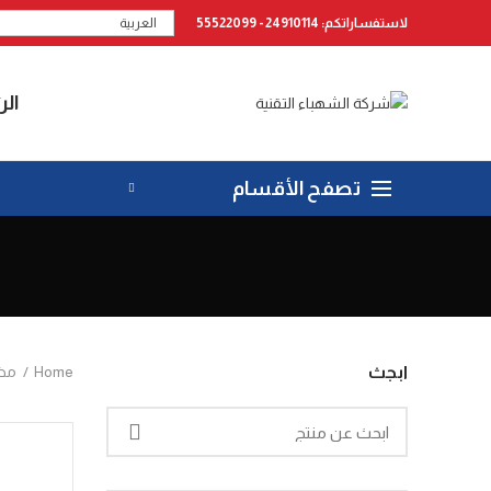
لاستفساراتكم: 24910114 - 55522099
العربية
الر
تصفح الأقسام
Home
مض
ابجث