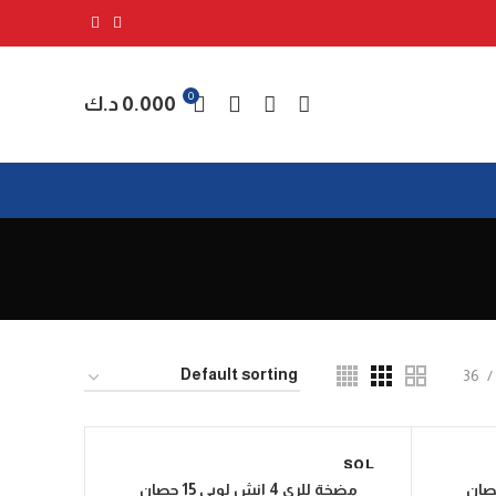
0
0.000
د.ك
36
SOL
D OU
مضخة للري 4 انش لوبي 15 حصان