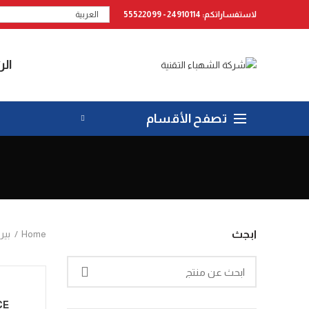
لاستفساراتكم: 24910114 - 55522099
العربية
الر
تصفح الأقسام
Home
بير
ابجث
CE