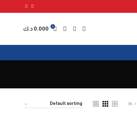
0
0.000
د.ك
36