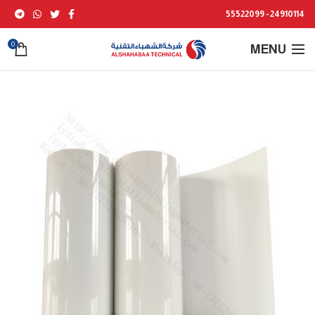
24910114 - 55522099
0
MENU