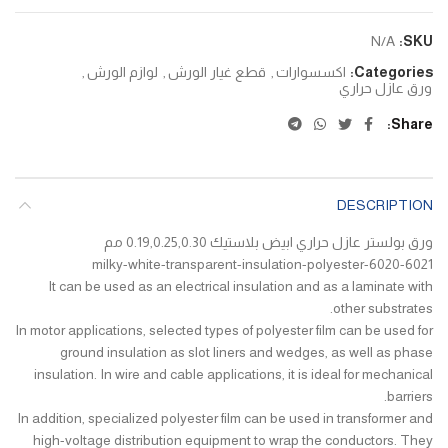
N/A
SKU:
Categories:
اكسسوارات
,
قطع غيار الورش
,
لوازم الورش
,
ورق عازل حراري
Share
DESCRIPTION
ورق بولستر عازل حراري ابيض بلاستيك 0.19,0.25,0.30 مم
6020-6021-milky-white-transparent-insulation-polyester
It can be used as an electrical insulation and as a laminate with
other substrates.
In motor applications, selected types of polyester film can be used for
ground insulation as slot liners and wedges, as well as phase
insulation. In wire and cable applications, it is ideal for mechanical
barriers.
In addition, specialized polyester film can be used in transformer and
high-voltage distribution equipment to wrap the conductors. They