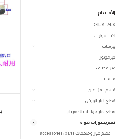
الأقسام
OIL SEALS
اكسسوارات
بيرنجات
جيرموتور
غير مصنف
قايشات
قسم المزارعين
قطع غيار الورش
بس
قطع غيار مولدات الكهرباء
كمبريسورات هواء
قطع غيار وملحقات accessories+parts