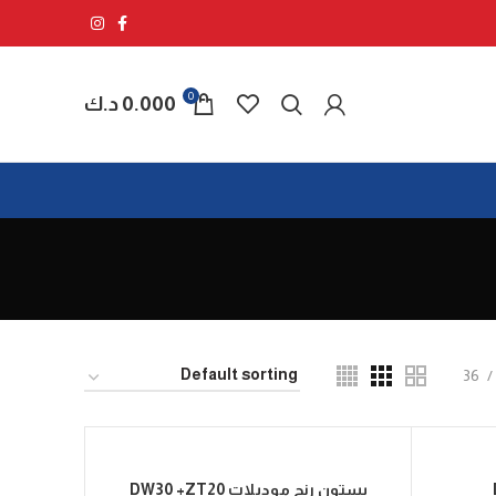
0
0.000
د.ك
36
بستون رنج موديلات DW30 +ZT20