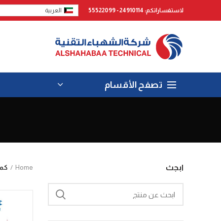
لاستفساراتكم: 24910114 - 55522099
العربية
تصفح الأقسام
Home
كم
ابجث