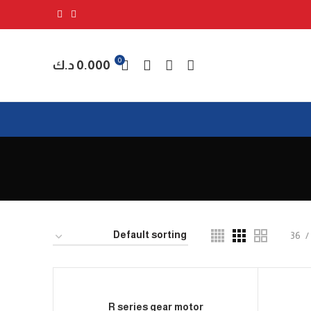
0
0.000
د.ك
36
R series gear motor