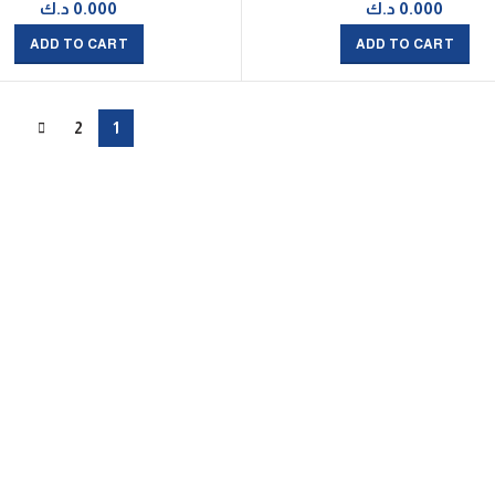
0.000
د.ك
0.000
د.ك
ADD TO CART
ADD TO CART
2
1