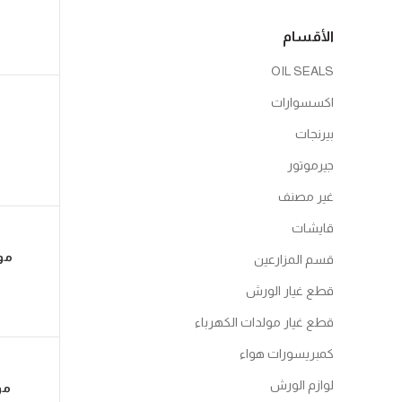
الأقسام
OIL SEALS
اكسسوارات
بيرنجات
جيرموتور
غير مصنف
قايشات
موتور 1.5 ح
قسم المزارعين
قطع غيار الورش
قطع غيار مولدات الكهرباء
كمبريسورات هواء
لوازم الورش
موتور 15 