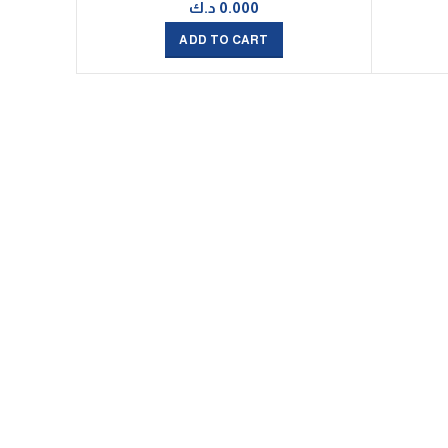
0.000
د.ك
ADD TO CART