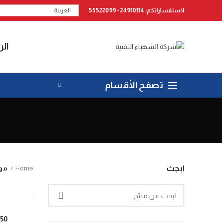
لاستفساراتكم: 24910114 - 55522099
العربية
الر
تصفح الأقسام
Home
مو
ابجث
50 حصان موتور 3 فاز 2800 دوره