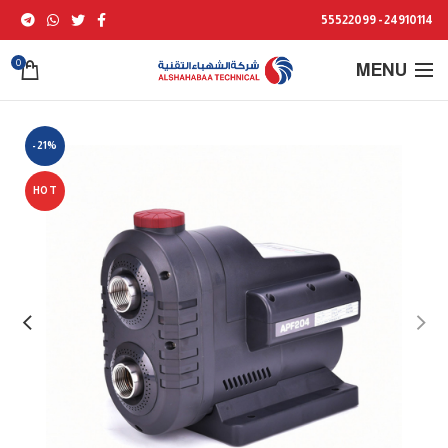
24910114 - 55522099
0
MENU
-21%
HOT