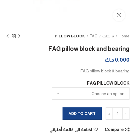
Click to enlarge
Home
بيرنجات
FAG
PILLOW BLOCK
FAG pillow block and bearing
0.000
د.ك
FAG pillow block & bearing
FAG PILLOW BLOCK
FAG pillow block and bearing quantity
ADD TO CART
Compare
اضافة الى قائمة أمنياتي