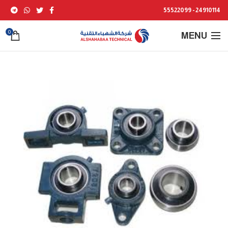
24910114 - 55522099
0
MENU