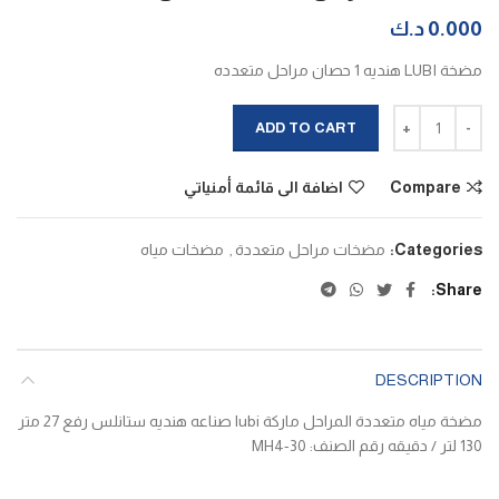
0.000
د.ك
مضخة LUBI هنديه 1 حصان مراحل متعدده
مضخة مياه مراحل متعدده 1 حصان quantity
ADD TO CART
Compare
اضافة الى قائمة أمنياتي
Categories:
مضخات مراحل متعددة
,
مضخات مياه
Share
DESCRIPTION
مضخة مياه متعددة المراحل ماركة lubi صناعه هنديه ستانلس رفع 27 متر
130 لتر / دقيقه رقم الصنف: MH4-30