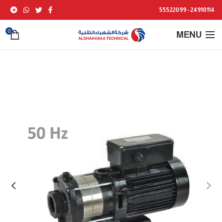
24910114 - 55522099
0
MENU