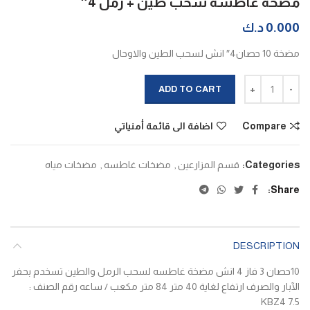
مضخة غاطسه سحب طين + رمل 4″
0.000
د.ك
مضخة 10 حصان4″ انش لسحب الطين والاوحال
مضخة غاطسه سحب طين + رمل 4" quantity
ADD TO CART
Compare
اضافة الى قائمة أمنياتي
Categories:
قسم المزارعين
,
مضخات غاطسه
,
مضخات مياه
Share
DESCRIPTION
10حصان 3 فاز 4 انش مضخة غاطسه لسحب الرمل والطين تسخدم بحفر
الآبار والصرف ارتفاع لغاية 40 متر 84 متر مكعب / ساعه رقم الصنف :
KBZ4 7.5