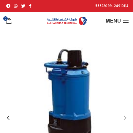
24910114 - 55522099
0
MENU