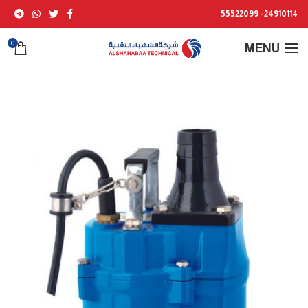
24910114 - 55522099
0
MENU