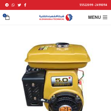
24910114 - 55522099
0
MENU