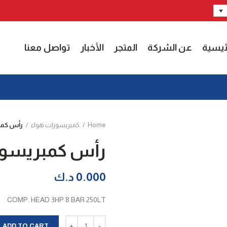
ئيسية
عن الشركة
المتجر
الأخبار
تواصل معنا
Home
كمبريسورات هواء
رأس كمبريسور 
رأس كمبريسور 3 حصان 065
0.000
د.ك
COMP. HEAD 3HP 8 BAR 250LT
رأس كمبريسور 3 حصان H2065 quantity
ADD TO CART