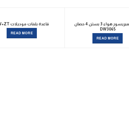
رأس كمبريسور هواء 3 بستن 4 حصان
قاعدة بلفات موديلات DW+ZT
DW3065
READ MORE
READ MORE