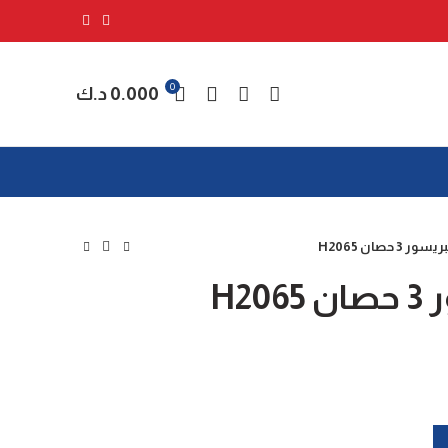
0
0.000
د.ك
3 حصان H2065
H2